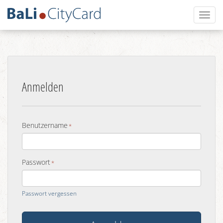
Toggl
naviga
Anmelden
Benutzername
Passwort
Passwort vergessen