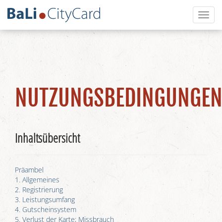
Toggl
naviga
NUTZUNGSBEDINGUNGE
Inhaltsübersicht
Präambel
1. Allgemeines
2. Registrierung
3. Leistungsumfang
4. Gutscheinsystem
5. Verlust der Karte; Missbrauch