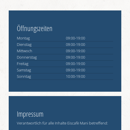
Öffnungszeiten
Montag
09:00-19:00
Dienstag
09:00-19:00
Mittwoch
09:00-19:00
Donnerstag
09:00-19:00
Freitag
09:00-19:00
Samstag
09:00-19:00
Sonntag
10:00-19:00
Impressum
Verantwortlich für alle Inhalte Eiscafè Mani betreffend: