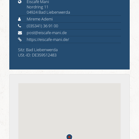
Eiscafè Mani
Nordring 11
04924 Bad Liebenwerda
Mireme Ademi
(035341) 36 91 00
post@eiscafe-mani.de
https://eiscafe-mani.de/
Sitz: Bad Liebenwerda
USt.-ID: DE359512483